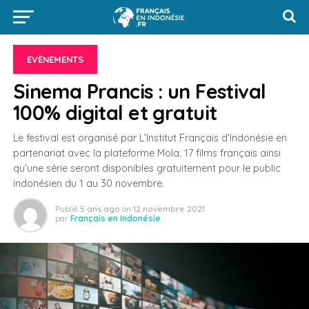
EVÈNEMENTS
Sinema Prancis : un Festival
100% digital et gratuit
Le festival est organisé par L’Institut Français d’Indonésie en
partenariat avec la plateforme Mola. 17 films français ainsi
qu’une série seront disponibles gratuitement pour le public
indonésien du 1 au 30 novembre.
Publié
5 ans ago
on
12 novembre 2021
par
Français en Indonésie