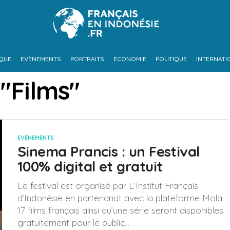
IQUE
EVÈNEMENTS
PORTRAITS
ECONOMIE
POLITIQUE
INTERNATI
 "Films"
EVÈNEMENTS
Sinema Prancis : un Festival
100% digital et gratuit
Le festival est organisé par L’Institut Français
d’Indonésie en partenariat avec la plateforme Mola.
17 films français ainsi qu’une série seront disponibles
gratuitement pour le public...