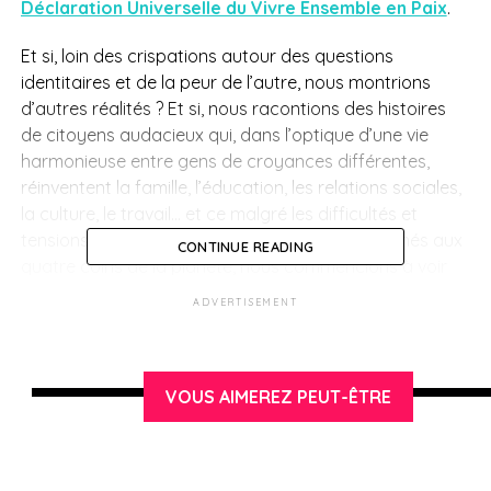
Déclaration Universelle du Vivre Ensemble en Paix
.
Et si, loin des crispations autour des questions
identitaires et de la peur de l’autre, nous montrions
d’autres réalités ? Et si, nous racontions des histoires
de citoyens audacieux qui, dans l’optique d’une vie
harmonieuse entre gens de croyances différentes,
réinventent la famille, l’éducation, les relations sociales,
la culture, le travail… et ce malgré les difficultés et
tensions existantes. Et si, grâce à ces récits glanés aux
CONTINUE READING
quatre coins de la planète, nous commencions à voir
émerger ce que pourrait être le monde multi identitaire
ADVERTISEMENT
harmonieux de demain ? Et si, nous y prenions tous
part ?
A l’issue de ce film une discussion débat sera organisée
VOUS AIMEREZ PEUT-ÊTRE
avec Elisabeth Inandiak, Wening Udasmoro et Diah
Yulianti. Elisabeth Inandiak est une journaliste, écrivaine
et traductrice, née en France. Installée à Yogyakarta