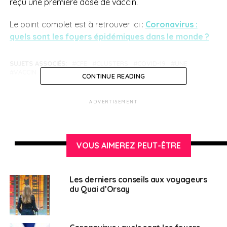
reçu une première dose de vaccin.
Le point complet est à retrouver ici :
Coronavirus :
quels sont les foyers épidémiques dans le monde ?
SUJETS ASSOCIÉS:
CFE
CLUSTERS
COVID-19
UNE
VACCIN
CONTINUE READING
Français en Indonésie
ADVERTISEMENT
VOUS AIMEREZ PEUT-ÊTRE
Les derniers conseils aux voyageurs
du Quai d’Orsay