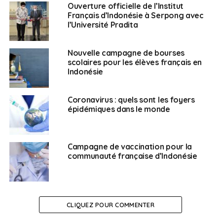
Ouverture officielle de l’Institut
le salaire mensuel minimum est d’environ 220 $ par
Français d’Indonésie à Serpong avec
mois et le salaire moyen de 250 $ environ…
l’Université Pradita
› Trouver un emploi
Nouvelle campagne de bourses
scolaires pour les élèves français en
Il est assez compliqué pour un étranger de trouver un
Indonésie
emploi dans le pays. Vous maximiserez vos chances si
vous parlez l’indonésien. L’anglais, lui, est indispensable.
Coronavirus : quels sont les foyers
épidémiques dans le monde
De nombreux grands groupes européens sont installés
dans le pays : Danone, Hyatt, Unilever… vous pouvez
tenter votre chance auprès d’eux.
Vous trouverez également quelques offres d’emplois
Campagne de vaccination pour la
communauté française d’Indonésie
en ligne sur les sites suivants :
www.stages-emplois.com
www.glassdoor.fr
CLIQUEZ POUR COMMENTER
Enfin si vous êtes sur place, tentez de démarcher