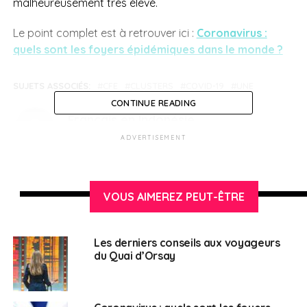
malheureusement très élevé.
Le point complet est à retrouver ici :
Coronavirus :
quels sont les foyers épidémiques dans le monde ?
SUJETS ASSOCIÉS:
CFE
CLUSTERS
COVID-19
UNE
CONTINUE READING
Français en Indonésie
ADVERTISEMENT
VOUS AIMEREZ PEUT-ÊTRE
Les derniers conseils aux voyageurs
du Quai d’Orsay