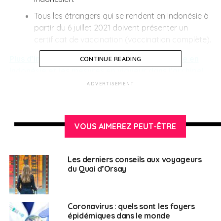
Tous les étrangers qui se rendent en Indonésie à
partir du 6 juillet 2021 doivent présenter un
certificat de vaccination (vaccination complète).
Plus d’informations sur les conditions d’entrée en
CONTINUE READING
Indonésie et les mesures en vigueur dans l’archipel
indonésien
ADVERTISEMENT
Voir le point complet sur Français à l’étranger :
Les
derniers conseils aux voyageurs du Quai d’Orsay
VOUS AIMEREZ PEUT-ÊTRE
SUJETS ASSOCIÉS:
COVID-19
MINISTÈRE DES AFFAIRES ÉTRANGÈRES
UNE
VOYAGEURS
Les derniers conseils aux voyageurs
du Quai d’Orsay
Français en Indonésie
Coronavirus : quels sont les foyers
épidémiques dans le monde