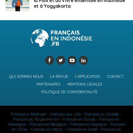
la Paix et du Vivre ensemble en Indonésie
et à Yogyakarta
QUI SOMMES NOUS
LA REVUE
L’APPLICATION
CONTACT
PARTENAIRES
MENTIONS LÉGALES
POLITIQUE DE CONFIDENTIALITÉ
Français à l'étranger
-
Français aux USA
-
Français au Canada
-
Français au Royaume-Uni
-
Français en Suisse
-
Français en
Allemagne
-
Français en Belgique
-
Français en Espagne
-
Français
en Chine
-
Français au Maroc
-
Français en Israël
-
Français au