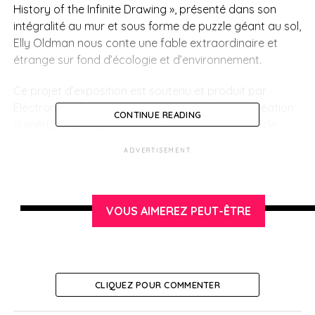
History of the Infinite Drawing », présenté dans son
intégralité au mur et sous forme de puzzle géant au sol,
Elly Oldman nous conte une fable extraordinaire et
étrange sur fond d’écologie et d’environnement.
Ce projet d’exposition est soutenu et produit par
Electronik, en coproduction avec le centre de création
CONTINUE READING
numérique Le Cube, Stereolux et avec le soutien de
Artefacto, du Château Ephémère, et de la ville de
ADVERTISEMENT
Guyancourt.
> Informations pratiques:
VOUS AIMEREZ PEUT-ÊTRE
La Grande Histoire du dessin Sans fin
:
Bandung: 9 au 20 mai (JL Purnawarman No.32,
Babakanciamis, Sumurbandung, Bandung City, West
CLIQUEZ POUR COMMENTER
Java 40117, Indonésie)