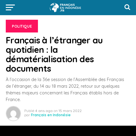
POLITIQUE
Français à l’étranger au
quotidien : la
dématérialisation des
documents
À l’occasion de la 36e session de l’Assemblée des Français
de l’étranger, du 14 au 18 mars 2022, retour sur quelques
thèmes majeurs concernant les Français établis hors de
France.
Publié
4 ans ago
on
15 mars 2022
par
Français en Indonésie