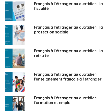
passeports ? Nous avons fait une émission d’une heure
Français à l’étranger au quotidien : la
fiscalité
le 12 février 2021 avec les Français du Royaume-Uni et
la question qui revenait le plus souvent était : “Au
secours, mon passeport !”. Pourquoi cela bloque-t-il ?
Français à l’étranger au quotidien : la
protection sociale
Alexandre Holroyd :
Ce qu’il faut comprendre c’est
que le consulat, quand on habite à l’étranger, c’est
l’embouchure de tous les différents services de l’État.
C’est le point d’entrée vers la France et l’endroit où
Français à l’étranger au quotidien : la
retraite
vous irez le plus régulièrement pour refaire votre
passeport. En effet, la condition de votre vie à
l’étranger, c’est votre titre d’identité. C’est ce qui prouve
votre identité, que vous êtes français et vous êtes
Français à l’étranger au quotidien :
l’enseignement français à l’étranger
obligé de le refaire tous les dix ans. Beaucoup de
collègues me disent : “Une fois tous les dix ans, ça n’est
pas très grave, il n’y a pas de problème pour aller au
consulat”. Ce qu’ils n’envisagent pas c’est qu’il y a
Français à l’étranger au quotidien :
formation et emploi
beaucoup de Français à l’étranger qui habitent loin
d’un consulat et qui ont plusieurs enfants. Quand vous