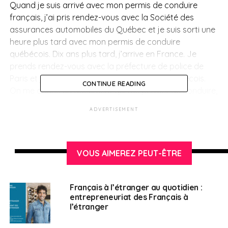
Quand je suis arrivé avec mon permis de conduire
français, j’ai pris rendez-vous avec la Société des
assurances automobiles du Québec et je suis sorti une
heure plus tard avec mon permis de conduire
québécois. Dix ans plus tard, j’arrive en France. Je
prends rendez-vous avec la préfecture de police de
Paris et je rends mon permis de conduire québécois.
CONTINUE READING
On me donne un document qui me permet de conduire,
pas de louer une voiture et je ne reçois mon permis de
ADVERTISEMENT
conduire français que deux mois plus tard ! Cela
montre bien l’ampleur de la tâche que nous avons pour
toutes les démarches administratives notamment les
enjeux relatifs aux passeports. Ayant vécu ces petites
VOUS AIMEREZ PEUT-ÊTRE
difficultés administratives à Montréal, maintenant que
je suis élu des Français d’Amérique du Nord, je souhaite
Français à l’étranger au quotidien :
porter ce combat pour les aider à simplifier leur vie
entrepreneuriat des Français à
quotidienne.
l’étranger
FAE :
Alexandre Holroyd, que se passe-t-il avec les