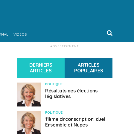
ONAL
VIDÉOS
ADVERTISEMENT
DERNIERS
ARTICLES
ARTICLES
POPULAIRES
POLITIQUE
Résultats des élections
législatives
POLITIQUE
11ème circonscription: duel
Ensemble et Nupes