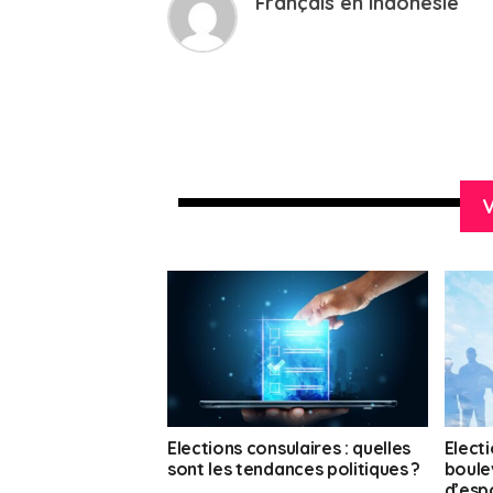
Français en Indonésie
V
Elections consulaires : quelles
Electi
sont les tendances politiques ?
boule
d’esp