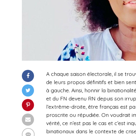
A chaque saison électorale, il se tro
de leurs propos définitifs et bien senti
à gauche. Ainsi, honnir la binationali
et du FN devenu RN depuis son irrupti
l’extrême-droite, être français est par
proscrite ou répudiée. On voudrait i
vérité, ce n’est pas le cas et c’est i
binationaux dans le contexte de crise t