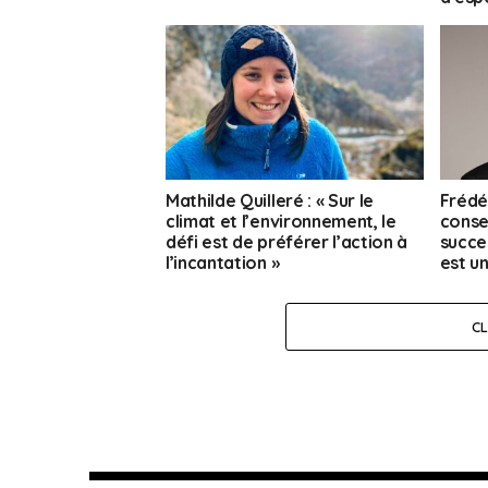
Mathilde Quilleré : « Sur le
Frédér
climat et l’environnement, le
consei
défi est de préférer l’action à
succe
l’incantation »
est un
C