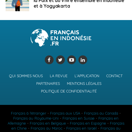
la Paix et du Vivre ensemble en Indonésie
et à Yogyakarta
QUI SOMMES NOUS
LA REVUE
L’APPLICATION
CONTACT
PARTENAIRES
MENTIONS LÉGALES
POLITIQUE DE CONFIDENTIALITÉ
Français à l'étranger
-
Français aux USA
-
Français au Canada
-
Français au Royaume-Uni
-
Français en Suisse
-
Français en
Allemagne
-
Français en Belgique
-
Français en Espagne
-
Français
en Chine
-
Français au Maroc
-
Français en Israël
-
Français au