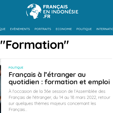
IQUE
EVÈNEMENTS
PORTRAITS
ECONOMIE
POLITIQUE
INTERNATI
 "Formation"
POLITIQUE
Français à l’étranger au
quotidien : formation et emploi
À l’occasion de la 36e session de l’Assemblée des
Français de l'étranger, du 14 au 18 mars 2022, retour
sur quelques thèmes majeurs concernant les
Français...